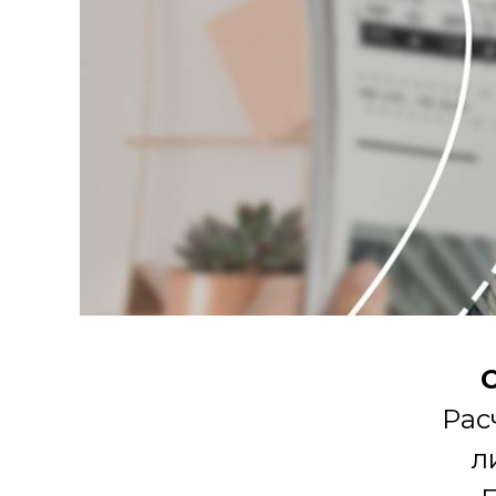
Рас
л