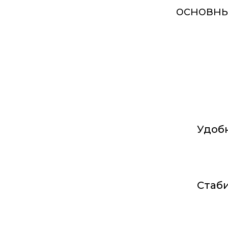
основны
Удобн
Стаби