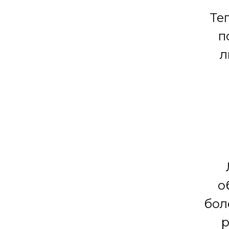
Те
п
л
о
бол
р