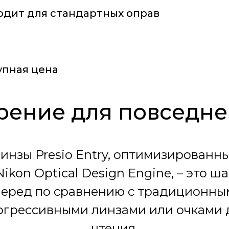
одит для стандартных оправ
упная цена
рение для повседн
инзы Presio Entry, оптимизированн
Nikon Optical Design Engine, – это ша
перед по сравнению с традиционны
огрессивными линзами или очками 
чтения.