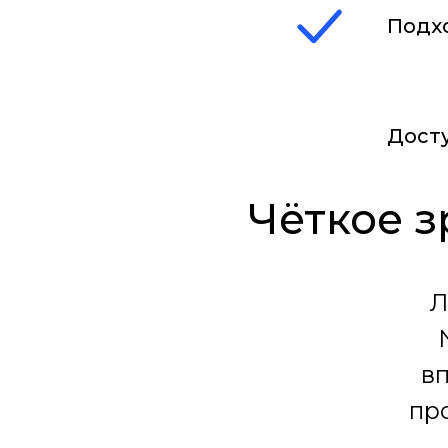
Подх
Дост
Чёткое з
Л
в
пр