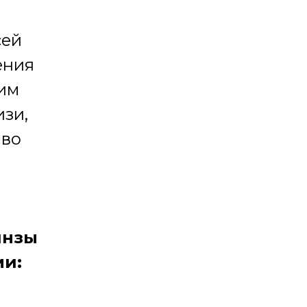
сей
ения
шим
изи,
 во
инзы
ми: