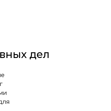
евных дел
ые
г
ми
для