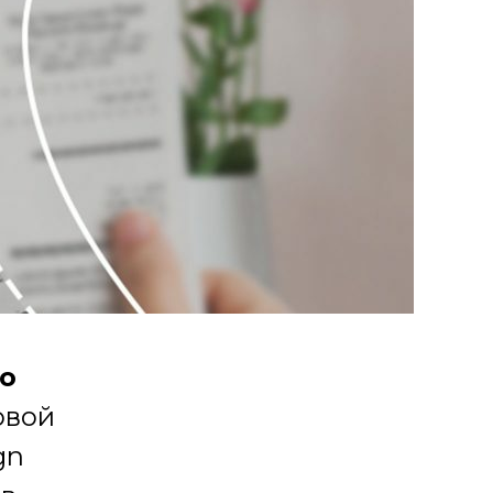
о
овой
gn