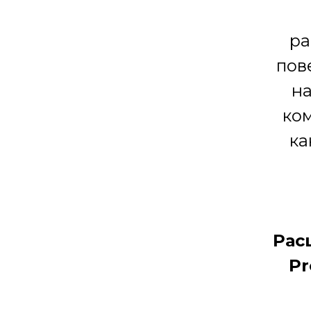
ра
пов
на
ком
ка
Рас
Pr