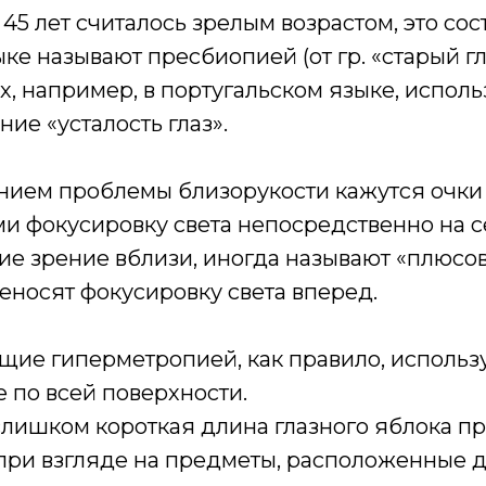
 45 лет считалось зрелым возрастом, это сос
ке называют пресбиопией (от гр. «старый гла
х, например, в португальском языке, испол
ие «усталость глаз».
ием проблемы близорукости кажутся очки 
 фокусировку света непосредственно на се
е зрение вблизи, иногда называют «плюсо
реносят фокусировку света вперед.
щие гиперметропией, как правило, использ
 по всей поверхности.
слишком короткая длина глазного яблока п
 при взгляде на предметы, расположенные д