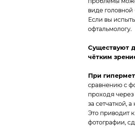
проблемы може
виде головной 
Если вы испыты
офтальмологу.
Существуют д
чётким зрени
При гиперме
сравнению с фо
проходя через 
за сетчаткой, а 
Это приводит к
фотографии, с