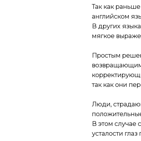
Так как раньше
английском язы
В других языка
мягкое выражен
Простым решен
возвращающими
корректирующи
так как они пе
Люди, страдаю
положительные
В этом случае 
усталости глаз