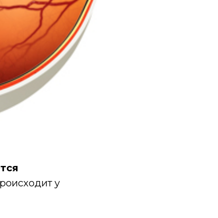
ется
происходит у