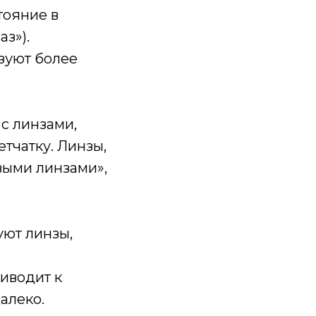
тояние в
з»).
ьзуют более
с линзами,
тчатку. Линзы,
выми линзами»,
уют линзы,
риводит к
алеко.