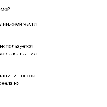
емой
в нижней части
 используется
кие расстояния
ацией, состоят
овела их