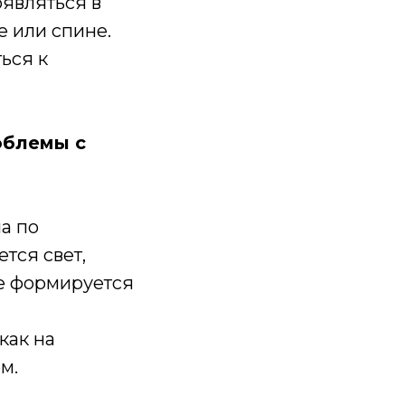
являться в
е или спине.
ься к
облемы с
а по
тся свет,
ие формируется
как на
м.