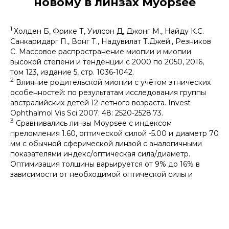
новому в линзах Myopsee
1
Холден Б, Фрике Т, Уилсон Д, Джонг М., Найду К.С.
Санкаридарг П., Вонг Т., Надувилат Т.Джей., Резников
С. Массовое распространение миопии и миопии
высокой степени и тенденции c 2000 по 2050, 2016,
том 123, издание 5, стр. 1036-1042.
2
Влияние родительской миопии с учётом этнических
особенностей: по результатам исследования группы
австралийских детей 12-летного возраста. Invest
Ophthalmol Vis Sci 2007; 48: 2520-2528.73.
3
Сравнивались линзы Moypsee с индексом
преломления 1.60, оптической силой -5.00 и диаметр 70
мм с обычной сферической линзой с аналогичными
показателями индекс/оптическая сила/диаметр.
Оптимизация толщины варьируется от 9% до 16% в
зависимости от необходимой оптической силы и
диаметра. Источник: внутренний тест, июль 2017 года.
Сравнивались линзы Moypsee 1.60, диаметр 70 с
аналогичными линзами (индекс/оптическая сила/
диаметр) сферического дизайна с оптической силой в
диапазоне от -2.00 до -10.00. Источник: внутренний